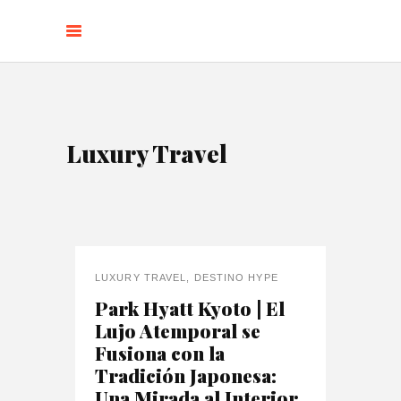
Luxury Travel
LUXURY TRAVEL
,
DESTINO HYPE
Park Hyatt Kyoto | El
Lujo Atemporal se
Fusiona con la
Tradición Japonesa:
Una Mirada al Interior