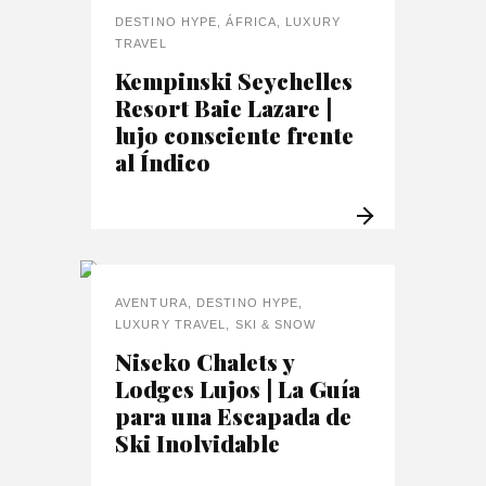
DESTINO HYPE
,
ÁFRICA
,
LUXURY
TRAVEL
Kempinski Seychelles
Resort Baie Lazare |
lujo consciente frente
al Índico
AVENTURA
,
DESTINO HYPE
,
LUXURY TRAVEL
,
SKI & SNOW
Niseko Chalets y
Lodges Lujos | La Guía
para una Escapada de
Ski Inolvidable