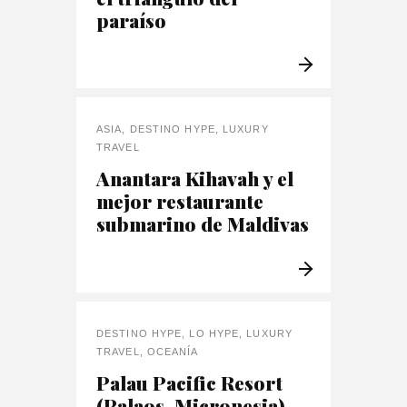
paraíso
ASIA
,
DESTINO HYPE
,
LUXURY
TRAVEL
Anantara Kihavah y el
mejor restaurante
submarino de Maldivas
DESTINO HYPE
,
LO HYPE
,
LUXURY
TRAVEL
,
OCEANÍA
Palau Pacific Resort
(Palaos, Micronesia)