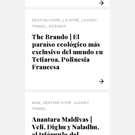
DESTINO HYPE
,
LO HYPE
,
LUXURY
TRAVEL
,
OCEANÍA
The Brando | El
paraíso ecológico más
exclusivo del mundo en
Tetiaroa, Polinesia
Francesa
ASIA
,
DESTINO HYPE
,
LUXURY
TRAVEL
Anantara Maldivas |
Veli, Dighu y Naladhu,
el triángulo del